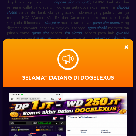
dogelexus juga menerima
deposit slot via OVO
, GOPAY, Link Aja dan
semua e-wallet yang ada di Indonesia serta dogelexus menerima
deposit
slot88
via transfer bank lokal yang ada di Indonesia yang pada umumnya
meliputi BCA, Mandiri, BNI, BRI dan Danamon serta semua bank daerah
yang ada di Indonesia.
slot joker
merupakan pilihan
game slot online
yang
digemari masyarat Indonesia. dogelexus sebagai
agen slot88
memberikan
pilihan game
game slot
seperti
slot slot88
, seperti pada link
gwc388
sebagai alternatif
slot88 slot
, selain itu terdapat juga
joker777
,
joker1788
,
joker8868
,
joker888
,
joker688
,
joker slot
sebagai link alternatif
joker
×
gaming
slot.
slot88 game
sebagai
agen slot88 terpercaya
menyediakan
slot
game joker
.
slot88 online
berjalan selama 24 jam setiap harinya, sehingga
dogelexus slot online
sebagai
agen slot slot88
juga online 24 jam pada
game
slot88 casino
.
DAFTAR SLOT88
⋆
AKUN
SELAMAT DATANG DI DOGELEXUS
SLOT ONLINE JOKER123
SLOT
daftar slot88
di dogelexus
situs online slot
untuk akun
slot88
bisa Anda
lakukan pada menu
daftar slot88 slot
yang ada diatas kanan pada situs
daftar joker gaming
ini.
situs slot88
telah berkerja sama dengan
doge lexus
slot online
menyediakan
game joker
.
daftar akun joker gaming
harus Anda
lengkapi agar
situs slot88
dapat memberikan Anda
userid slot88
disaat
Anda
daftar joker123
di
www joker123
sebagai situs alternatif
login