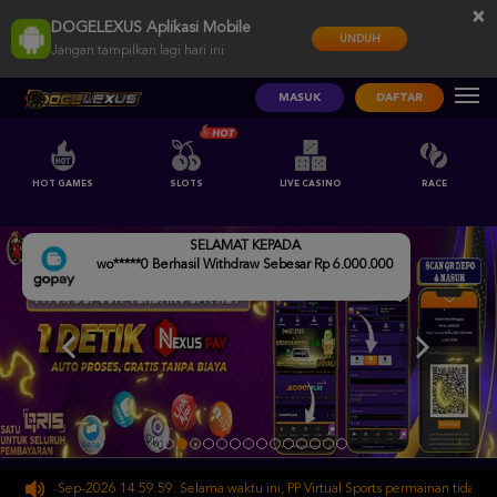
×
DOGELEXUS Aplikasi Mobile
UNDUH
Jangan tampilkan lagi hari ini
MASUK
DAFTAR
HOT GAMES
SLOTS
LIVE CASINO
RACE
SELAMAT KEPADA
wo*****0 Berhasil Withdraw Sebesar Rp 6.000.000
 30-Sep-2026 14.59.59. Selama waktu ini, PP Virtual Sports permainan tidak akan 