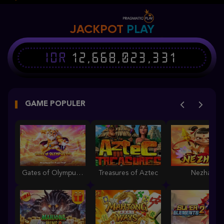
JACKPOT
PLAY
IDR
12,668,023,331
GAME POPULER
Gates of Olympus POP
Treasures of Aztec
Nezha 2