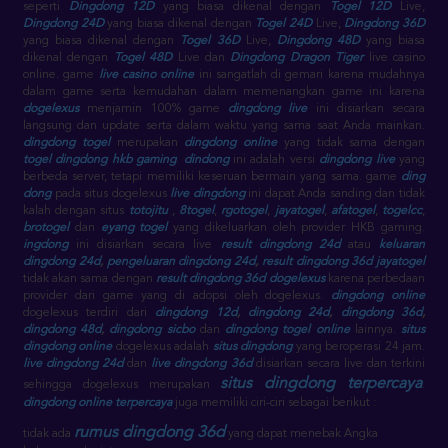
seperti
Dingdong 12D
yang biasa dikenal dengan
Togel 12D
Live,
Dingdong 24D
yang biasa dikenal dengan
Togel 24D
Live,
Dingdong 36D
yang biasa dikenal dengan
Togel 36D
Live,
Dingdong 48D
yang biasa
dikenal dengan
Togel 48D
Live dan
Dingdong Dragon Tiger
live casino
online. game
live casino online
ini sangatlah di gemari karena mudahnya
dalam game serta kemudahan dalam memenangkan game ini karena
dogelexus
menjamin 100% game
dingdong live
ini disiarkan secara
langsung dan update serta dalam waktu yang sama saat Anda mainkan.
dingdong togel
merupakan
dingdong online
yang tidak sama dengan
togel dingdong
hkb gaming
.
dindong
ini adalah versi
dingdong live
yang
berbeda server, tetapi memiliki keseruan bermain yang sama. game
ding
dong
pada situs dogelexus
live dingdong
ini dapat Anda sanding dan tidak
kalah dengan situs
totojitu
,
8togel
,
rgotogel
,
jayatogel
,
afatogel
,
togelcc
,
brotogel
dan
eyang togel
yang dikeluarkan oleh provider HKB gaming.
ingdong
ini disiarkan secara live
result dingdong 24d
atau
keluaran
dingdong 24d
,
pengeluaran dingdong 24d
,
result dingdong 36d jayatogel
tidak akan sama dengan
result dingdong 36d dogelexus
karena perbedaan
provider dari game yang di adopsi oleh dogelexus.
dingdong online
dogelexus terdiri dari
dingdong 12d
,
dingdong 24d
,
dingdong 36d
,
dingdong 48d
,
dingdong sicbo
dan
dingdong togel online
lainnya.
situs
dingdong online
dogelexus adalah
situs dingdong
yang beroperasi 24 jam.
live dingdong 24d
dan
live dingdong 36d
disiarkan secara live dan terkini
situs dingdong terpercaya
sehingga dogelexus merupakan
.
dingdong online terpercaya
juga memiliki ciri-ciri sebagai berikut :
rumus dingdong 36d
tidak ada
yang dapat menebak Angka