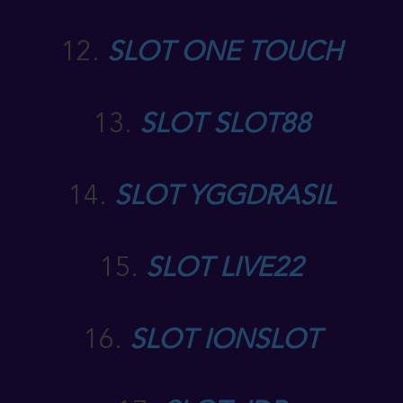
12.
SLOT ONE TOUCH
13.
SLOT SLOT88
14.
SLOT YGGDRASIL
15.
SLOT LIVE22
16.
SLOT IONSLOT