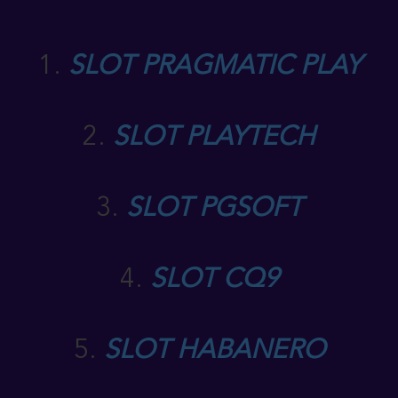
1.
SLOT PRAGMATIC PLAY
2.
SLOT PLAYTECH
3.
SLOT PGSOFT
4.
SLOT CQ9
5.
SLOT HABANERO