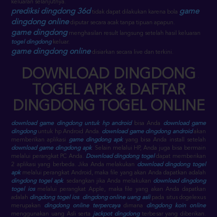
keluaran selanjutnya.
prediksi dingdong 36d
game
tidak dapat dilakukan karena bola
dingdong online
diputar secara acak tanpa tipuan apapun.
game dingdong
menghasilan result langsung setelah hasil keluaran
togel dingdong
keluar.
game dingdong online
disiarkan secara live dan terkini.
DOWNLOAD DINGDONG
TOGEL APK & DAFTAR
DINGDONG TOGEL ONLINE
download game dingdong untuk hp android
bisa Anda
download game
dingdong
untuk hp Android Anda.
download game dingdong android
akan
memberikan aplikasi
game dingdong apk
yang bisa Anda install setelah
download game dingdong apk
. Selain melalui HP, Anda juga bisa bermain
melalui perangkat PC Anda.
Download dingdong togel
dapat memberikan
2 aplikasi yang berbeda. Jika Anda melakukan
download dingdong togel
apk
melalui perangkat Android, maka file yang akan Anda dapatkan adalah
dingdong togel apk
. sedangkan jika Anda melakukan
download dingdong
togel ios
melalui perangkat Apple, maka file yang akan Anda dapatkan
adalah
dingdong togel ios
.
dingdong online uang asli
pada situs dogelexus
merupakan
dingdong online terpercaya
dimana
dingdong koin online
menggunakan uang Asli serta
jackpot dingdong
terbesar yang diberikan.