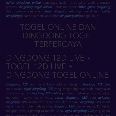
daftar dingdong online
dogelexus adalah situs yang telah dipercaya
provider
dingdong togel online
untuk melayani
daftar game dingdong
dalam pembukaan akun
daftar dingdong
sehingga userid hasil
daftar
dingdong
dapat Anda mainkan di situs
dingdong online
dogelexus.
TOGEL ONLINE DAN
DINGDONG TOGEL
TERPERCAYA
DINGDONG 12D LIVE ⋆
TOGEL 12D LIVE ⋆
DINGDONG TOGEL ONLINE
Dingdong 12D
atau yang biasa dikenal dengan
dingdong 12D live
merupakan
togel dingdong 12D
yang sangat digemari oleh masyarakat
Indonesia. game
dingdong 12D online
juga merupakan game pelengkap
menemani waktu luang Anda.
result dingdong 12D
atau
keluaran
dingdong 12D
dikeluarkan secara live dan terkini.
dingdong 12D
dapat
Anda mainkan baik melalui
situs dingdong 12D
dari perangkat PC Anda,
maupun melalui perangkat mobile Anda.
agen dingdong 12D
yang dapat
Anda percayai adalah agen yang senantiasa memberikan result
live