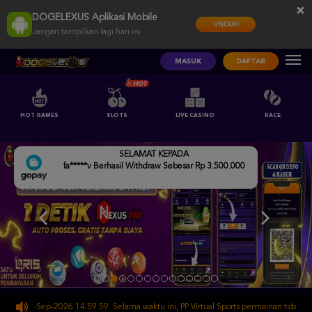
×
DOGELEXUS Aplikasi Mobile
UNDUH
Jangan tampilkan lagi hari ini
MASUK
DAFTAR
HOT GAMES
SLOTS
LIVE CASINO
RACE
SELAMAT KEPADA
fa*****v Berhasil Withdraw Sebesar Rp 3.500.000
 30-Sep-2026 14.59.59. Selama waktu ini, PP Virtual Sports permainan tidak akan t