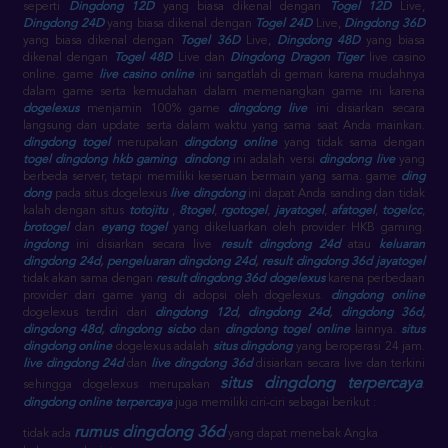
seperti
Dingdong 12D
yang biasa dikenal dengan
Togel 12D
Live,
Dingdong 24D
yang biasa dikenal dengan
Togel 24D
Live,
Dingdong 36D
yang biasa dikenal dengan
Togel 36D
Live,
Dingdong 48D
yang biasa
dikenal dengan
Togel 48D
Live dan
Dingdong Dragon Tiger
live casino
online. game
live casino online
ini sangatlah di gemari karena mudahnya
dalam game serta kemudahan dalam memenangkan game ini karena
dogelexus
menjamin 100% game
dingdong live
ini disiarkan secara
langsung dan update serta dalam waktu yang sama saat Anda mainkan.
dingdong togel
merupakan
dingdong online
yang tidak sama dengan
togel dingdong
hkb gaming
.
dindong
ini adalah versi
dingdong live
yang
berbeda server, tetapi memiliki keseruan bermain yang sama. game
ding
dong
pada situs dogelexus
live dingdong
ini dapat Anda sanding dan tidak
kalah dengan situs
totojitu
,
8togel
,
rgotogel
,
jayatogel
,
afatogel
,
togelcc
,
brotogel
dan
eyang togel
yang dikeluarkan oleh provider HKB gaming.
ingdong
ini disiarkan secara live
result dingdong 24d
atau
keluaran
dingdong 24d
,
pengeluaran dingdong 24d
,
result dingdong 36d jayatogel
tidak akan sama dengan
result dingdong 36d dogelexus
karena perbedaan
provider dari game yang di adopsi oleh dogelexus.
dingdong online
dogelexus terdiri dari
dingdong 12d
,
dingdong 24d
,
dingdong 36d
,
dingdong 48d
,
dingdong sicbo
dan
dingdong togel online
lainnya.
situs
dingdong online
dogelexus adalah
situs dingdong
yang beroperasi 24 jam.
live dingdong 24d
dan
live dingdong 36d
disiarkan secara live dan terkini
situs dingdong terpercaya
sehingga dogelexus merupakan
.
dingdong online terpercaya
juga memiliki ciri-ciri sebagai berikut :
rumus dingdong 36d
tidak ada
yang dapat menebak Angka