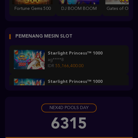
Fortune Gems 500
DJ BOOM BOOM
PEMENANG MESIN SLOT
Starlight Princess™ 1000
ag****8
IDR
55,166,400.00
Starlight Princess™ 1000
ag****8
IDR
21,657,000.00
NEX4D POOLS DAY
Starlight Princess™ 1000
ag****8
6315
IDR
12,933,600.00