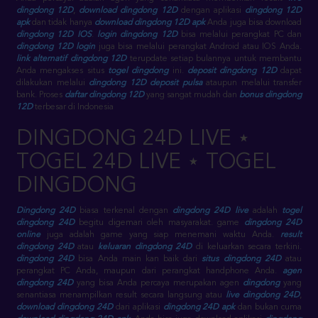
dingdong 12D
,
download dingdong 12D
dengan aplikasi
dingdong 12D
apk
dan tidak hanya
download dingdong 12D apk
Anda juga bisa download
dingdong 12D IOS
.
login dingdong 12D
bisa melalui perangkat PC dan
dingdong 12D login
juga bisa melalui perangkat Android atau IOS Anda.
link alternatif dingdong 12D
terupdate setiap bulannya untuk membantu
Anda mengakses situs
togel dingdong
ini.
deposit dingdong 12D
dapat
dilakukan melalui
dingdong 12D deposit pulsa
ataupun melalui transfer
bank. Proses
daftar dingdong 12D
yang sangat mudah dan
bonus dingdong
12D
terbesar di Indonesia
DINGDONG 24D LIVE ⋆
TOGEL 24D LIVE ⋆ TOGEL
DINGDONG
Dingdong 24D
biasa terkenal dengan
dingdong 24D live
adalah
togel
dingdong 24D
begitu digemari oleh masyarakat. game
dingdong 24D
online
juga adalah game yang siap menemani waktu Anda.
result
dingdong 24D
atau
keluaran dingdong 24D
di keluarkan secara terkini.
dingdong 24D
bisa Anda main kan baik dari
situs dingdong 24D
atau
perangkat PC Anda, maupun dari perangkat handphone Anda.
agen
dingdong 24D
yang bisa Anda percaya merupakan agen
dingdong
yang
senantiasa menampilkan result secara langsung atau
live dingdong 24D
,
download dingdong 24D
dari aplikasi
dingdong 24D apk
dan bukan cuma