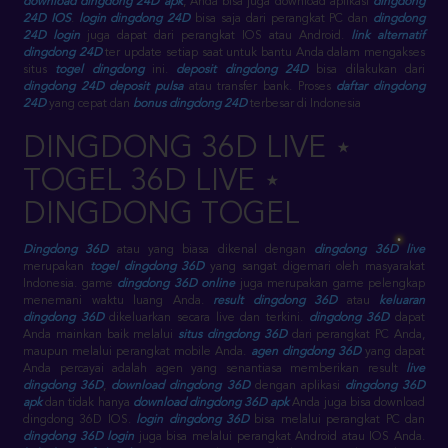
download dingdong 24D apk
, Anda bisa juga download aplikasi
dingdong
24D IOS
.
login dingdong 24D
bisa saja dari perangkat PC dan
dingdong
24D login
juga dapat dari perangkat IOS atau Android.
link alternatif
dingdong 24D
ter update setiap saat untuk bantu Anda dalam mengakses
situs
togel dingdong
ini.
deposit dingdong 24D
bisa dilakukan dari
dingdong 24D deposit pulsa
atau transfer bank. Proses
daftar dingdong
24D
yang cepat dan
bonus dingdong 24D
terbesar di Indonesia
DINGDONG 36D LIVE ⋆
TOGEL 36D LIVE ⋆
DINGDONG TOGEL
Dingdong 36D
atau yang biasa dikenal dengan
dingdong 36D live
merupakan
togel dingdong 36D
yang sangat digemari oleh masyarakat
Indonesia. game
dingdong 36D online
juga merupakan game pelengkap
menemani waktu luang Anda.
result dingdong 36D
atau
keluaran
dingdong 36D
dikeluarkan secara live dan terkini.
dingdong 36D
dapat
Anda mainkan baik melalui
situs dingdong 36D
dari perangkat PC Anda,
maupun melalui perangkat mobile Anda.
agen dingdong 36D
yang dapat
Anda percayai adalah agen yang senantiasa memberikan result
live
dingdong 36D
,
download dingdong 36D
dengan aplikasi
dingdong 36D
apk
dan tidak hanya
download dingdong 36D apk
Anda juga bisa download
dingdong 36D IOS.
login dingdong 36D
bisa melalui perangkat PC dan
dingdong 36D login
juga bisa melalui perangkat Android atau IOS Anda.