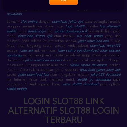
OK
Android dengan
slot88 apk
sebagai aplikasinya atau
joker download ios
untuk perangkat Apple dengan
slot88 ios
sebagai apps resmi
joker 123 apk
download
.
Bermain
slot online
dengan
download joker apk
pada perangkat mobile
sungguh memudahkan Anda untuk
login slot88
melalui
link alternatif
slot88
untuk
slot88 login
site.
slot88 download link
bisa Anda lihat pada
menu
download slot88 apk
atau melalui
live chat slot88
yang siap
melayani Anda selama 24 jam setiap harinya.
joker download apk
ini bisa
Anda install langsung sesaat setelah Anda selesai
download joker123
sebagai
joker apk
apk resmi dari
joker casino apk download
.
joker slot apk
download
sering mengalami update berkala sehingga Anda harus sering
Update link
joker download android
. Anda bisa melakukan update dengan
melakukan kunjungan berkala ke menu
slot88 casino download
. Pastikan
internet Anda dalam keadaan prima sebelum
download game joker apk
karena
joker download link
akan mengalami masalah
joker123 download
jika Internet Anda tidak memadai untuk
slot88 pc download
pada
perangkat PC Anda apalagi harus
www slot88 download
pada aplikasi
slot88 mobile
.
LOGIN SLOT88 LINK
ALTERNATIF SLOT88 LOGIN
TERBARU