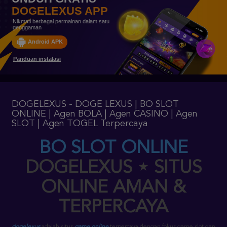
DOGELEXUS APP
Nikmati berbagai permainan dalam satu
genggaman
Android APK
Panduan instalasi
DOGELEXUS - DOGE LEXUS | BO SLOT
ONLINE | Agen BOLA | Agen CASINO | Agen
SLOT | Agen TOGEL Terpercaya
BO SLOT ONLINE
DOGELEXUS
⋆
SITUS
ONLINE AMAN &
TERPERCAYA