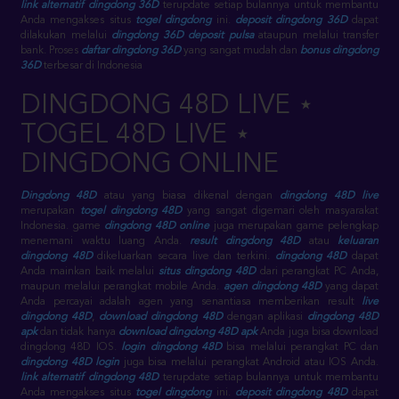
link alternatif dingdong 36D
terupdate setiap bulannya untuk membantu
Anda mengakses situs
togel dingdong
ini.
deposit dingdong 36D
dapat
dilakukan melalui
dingdong 36D deposit pulsa
ataupun melalui transfer
bank. Proses
daftar dingdong 36D
yang sangat mudah dan
bonus dingdong
36D
terbesar di Indonesia
DINGDONG 48D LIVE ⋆
TOGEL 48D LIVE ⋆
DINGDONG ONLINE
Dingdong 48D
atau yang biasa dikenal dengan
dingdong 48D live
merupakan
togel dingdong 48D
yang sangat digemari oleh masyarakat
Indonesia. game
dingdong 48D online
juga merupakan game pelengkap
menemani waktu luang Anda.
result dingdong 48D
atau
keluaran
dingdong 48D
dikeluarkan secara live dan terkini.
dingdong 48D
dapat
Anda mainkan baik melalui
situs dingdong 48D
dari perangkat PC Anda,
maupun melalui perangkat mobile Anda.
agen dingdong 48D
yang dapat
Anda percayai adalah agen yang senantiasa memberikan result
live
dingdong 48D
,
download dingdong 48D
dengan aplikasi
dingdong 48D
apk
dan tidak hanya
download dingdong 48D apk
Anda juga bisa download
dingdong 48D IOS.
login dingdong 48D
bisa melalui perangkat PC dan
dingdong 48D login
juga bisa melalui perangkat Android atau IOS Anda.
link alternatif dingdong 48D
terupdate setiap bulannya untuk membantu
Anda mengakses situs
togel dingdong
ini.
deposit dingdong 48D
dapat