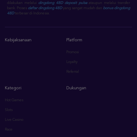
dilakukan melalui
dingdong 48D deposit pulsa
ataupun melalui transfer
bank. Proses
daftar dingdong 48D
yang sangat mudah dan
bonus dingdong
48D
terbesar di Indonesia.
Kebijaksanaan
Platform
Promosi
Loyalty
Referral
Kategori
Dukungan
Hot Games
Slots
Live Casino
Race