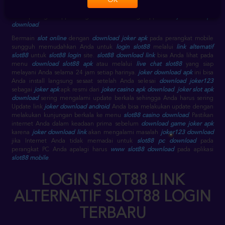
OK
Android dengan
slot88 apk
sebagai aplikasinya atau
joker download ios
untuk perangkat Apple dengan
slot88 ios
sebagai apps resmi
joker 123 apk
download
.
Bermain
slot online
dengan
download joker apk
pada perangkat mobile
sungguh memudahkan Anda untuk
login slot88
melalui
link alternatif
slot88
untuk
slot88 login
site.
slot88 download link
bisa Anda lihat pada
menu
download slot88 apk
atau melalui
live chat slot88
yang siap
melayani Anda selama 24 jam setiap harinya.
joker download apk
ini bisa
Anda install langsung sesaat setelah Anda selesai
download joker123
sebagai
joker apk
apk resmi dari
joker casino apk download
.
joker slot apk
download
sering mengalami update berkala sehingga Anda harus sering
Update link
joker download android
. Anda bisa melakukan update dengan
melakukan kunjungan berkala ke menu
slot88 casino download
. Pastikan
internet Anda dalam keadaan prima sebelum
download game joker apk
karena
joker download link
akan mengalami masalah
joker123 download
jika Internet Anda tidak memadai untuk
slot88 pc download
pada
perangkat PC Anda apalagi harus
www slot88 download
pada aplikasi
slot88 mobile
.
LOGIN SLOT88 LINK
ALTERNATIF SLOT88 LOGIN
TERBARU