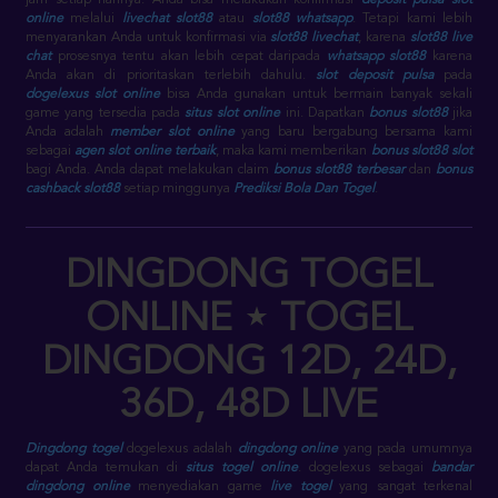
jam setiap harinya. Anda bisa melakukan konfirmasi
deposit pulsa slot
online
melalui
livechat slot88
atau
slot88 whatsapp
. Tetapi kami lebih
menyarankan Anda untuk konfirmasi via
slot88 livechat
, karena
slot88 live
chat
prosesnya tentu akan lebih cepat daripada
whatsapp slot88
karena
Anda akan di prioritaskan terlebih dahulu.
slot deposit pulsa
pada
dogelexus slot online
bisa Anda gunakan untuk bermain banyak sekali
game yang tersedia pada
situs slot online
ini. Dapatkan
bonus slot88
jika
Anda adalah
member slot online
yang baru bergabung bersama kami
sebagai
agen slot online terbaik
, maka kami memberikan
bonus slot88 slot
bagi Anda. Anda dapat melakukan claim
bonus slot88 terbesar
dan
bonus
cashback slot88
setiap minggunya
Prediksi Bola Dan Togel
.
DINGDONG TOGEL
ONLINE ⋆ TOGEL
DINGDONG 12D, 24D,
36D, 48D LIVE
Dingdong togel
dogelexus adalah
dingdong online
yang pada umumnya
dapat Anda temukan di
situs togel online
. dogelexus sebagai
bandar
dingdong online
menyediakan game
live togel
yang sangat terkenal