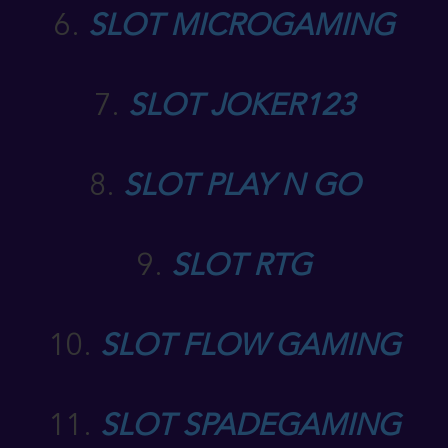
6.
SLOT MICROGAMING
7.
SLOT JOKER123
8.
SLOT PLAY N GO
9.
SLOT RTG
10.
SLOT FLOW GAMING
11.
SLOT SPADEGAMING