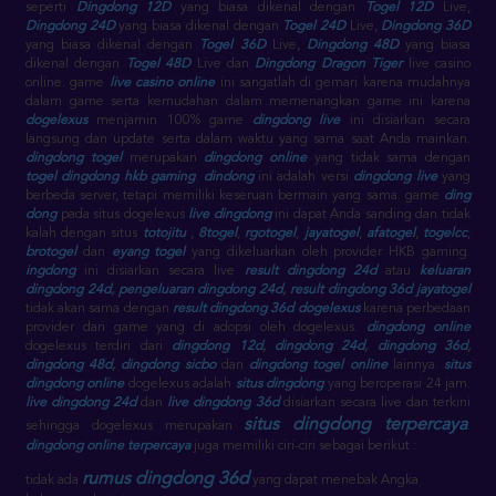
seperti
Dingdong 12D
yang biasa dikenal dengan
Togel 12D
Live,
Dingdong 24D
yang biasa dikenal dengan
Togel 24D
Live,
Dingdong 36D
yang biasa dikenal dengan
Togel 36D
Live,
Dingdong 48D
yang biasa
dikenal dengan
Togel 48D
Live dan
Dingdong Dragon Tiger
live casino
online. game
live casino online
ini sangatlah di gemari karena mudahnya
dalam game serta kemudahan dalam memenangkan game ini karena
dogelexus
menjamin 100% game
dingdong live
ini disiarkan secara
langsung dan update serta dalam waktu yang sama saat Anda mainkan.
dingdong togel
merupakan
dingdong online
yang tidak sama dengan
togel dingdong
hkb gaming
.
dindong
ini adalah versi
dingdong live
yang
berbeda server, tetapi memiliki keseruan bermain yang sama. game
ding
dong
pada situs dogelexus
live dingdong
ini dapat Anda sanding dan tidak
kalah dengan situs
totojitu
,
8togel
,
rgotogel
,
jayatogel
,
afatogel
,
togelcc
,
brotogel
dan
eyang togel
yang dikeluarkan oleh provider HKB gaming.
ingdong
ini disiarkan secara live
result dingdong 24d
atau
keluaran
dingdong 24d
,
pengeluaran dingdong 24d
,
result dingdong 36d jayatogel
tidak akan sama dengan
result dingdong 36d dogelexus
karena perbedaan
provider dari game yang di adopsi oleh dogelexus.
dingdong online
dogelexus terdiri dari
dingdong 12d
,
dingdong 24d
,
dingdong 36d
,
dingdong 48d
,
dingdong sicbo
dan
dingdong togel online
lainnya.
situs
dingdong online
dogelexus adalah
situs dingdong
yang beroperasi 24 jam.
live dingdong 24d
dan
live dingdong 36d
disiarkan secara live dan terkini
situs dingdong terpercaya
sehingga dogelexus merupakan
.
dingdong online terpercaya
juga memiliki ciri-ciri sebagai berikut :
rumus dingdong 36d
tidak ada
yang dapat menebak Angka