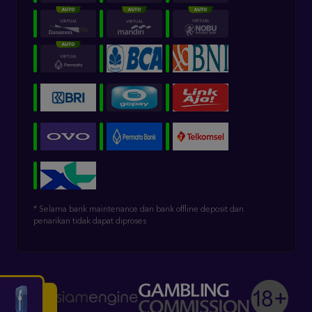
* Selama bank maintenance dan bank offline deposit dan
penarikan tidak dapat diproses