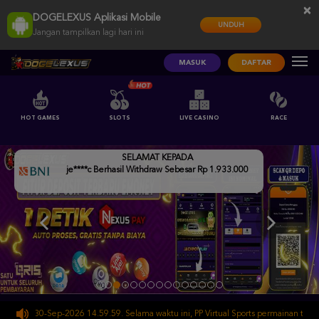
×
DOGELEXUS Aplikasi Mobile
UNDUH
Jangan tampilkan lagi hari ini
MASUK
DAFTAR
HOT GAMES
SLOTS
LIVE CASINO
RACE
SELAMAT KEPADA
je****c Berhasil Withdraw Sebesar Rp 1.933.000
ai 30-Sep-2026 14.59.59. Selama waktu ini, PP Virtual Sports permainan tidak aka