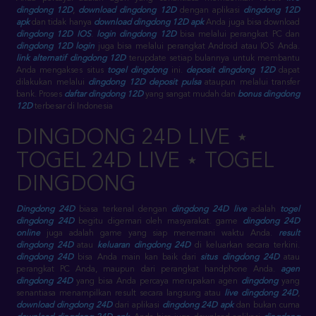
dingdong 12D
,
download dingdong 12D
dengan aplikasi
dingdong 12D
apk
dan tidak hanya
download dingdong 12D apk
Anda juga bisa download
dingdong 12D IOS
.
login dingdong 12D
bisa melalui perangkat PC dan
dingdong 12D login
juga bisa melalui perangkat Android atau IOS Anda.
link alternatif dingdong 12D
terupdate setiap bulannya untuk membantu
Anda mengakses situs
togel dingdong
ini.
deposit dingdong 12D
dapat
dilakukan melalui
dingdong 12D deposit pulsa
ataupun melalui transfer
bank. Proses
daftar dingdong 12D
yang sangat mudah dan
bonus dingdong
12D
terbesar di Indonesia
DINGDONG 24D LIVE ⋆
TOGEL 24D LIVE ⋆ TOGEL
DINGDONG
Dingdong 24D
biasa terkenal dengan
dingdong 24D live
adalah
togel
dingdong 24D
begitu digemari oleh masyarakat. game
dingdong 24D
online
juga adalah game yang siap menemani waktu Anda.
result
dingdong 24D
atau
keluaran dingdong 24D
di keluarkan secara terkini.
dingdong 24D
bisa Anda main kan baik dari
situs dingdong 24D
atau
perangkat PC Anda, maupun dari perangkat handphone Anda.
agen
dingdong 24D
yang bisa Anda percaya merupakan agen
dingdong
yang
senantiasa menampilkan result secara langsung atau
live dingdong 24D
,
download dingdong 24D
dari aplikasi
dingdong 24D apk
dan bukan cuma