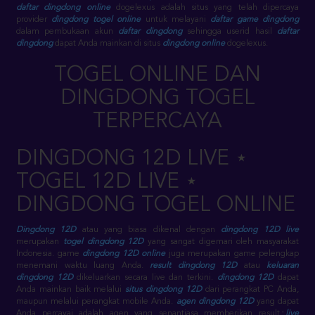
daftar dingdong online
dogelexus adalah situs yang telah dipercaya
provider
dingdong togel online
untuk melayani
daftar game dingdong
dalam pembukaan akun
daftar dingdong
sehingga userid hasil
daftar
dingdong
dapat Anda mainkan di situs
dingdong online
dogelexus.
TOGEL ONLINE DAN
DINGDONG TOGEL
TERPERCAYA
DINGDONG 12D LIVE ⋆
TOGEL 12D LIVE ⋆
DINGDONG TOGEL ONLINE
Dingdong 12D
atau yang biasa dikenal dengan
dingdong 12D live
merupakan
togel dingdong 12D
yang sangat digemari oleh masyarakat
Indonesia. game
dingdong 12D online
juga merupakan game pelengkap
menemani waktu luang Anda.
result dingdong 12D
atau
keluaran
dingdong 12D
dikeluarkan secara live dan terkini.
dingdong 12D
dapat
Anda mainkan baik melalui
situs dingdong 12D
dari perangkat PC Anda,
maupun melalui perangkat mobile Anda.
agen dingdong 12D
yang dapat
Anda percayai adalah agen yang senantiasa memberikan result
live