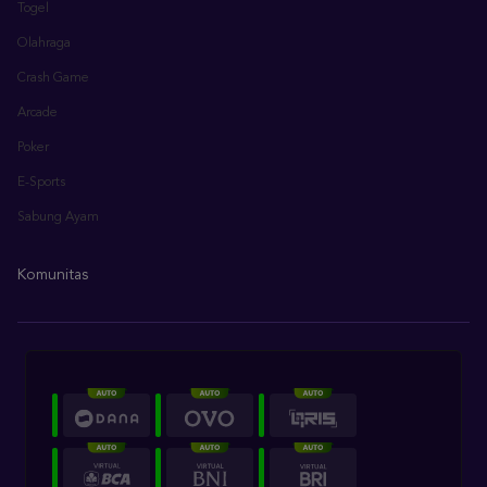
Togel
Olahraga
Crash Game
Arcade
Poker
E-Sports
Sabung Ayam
Komunitas