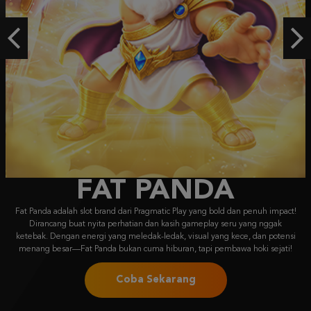
Sugar Rush 1000
ag****8
IDR
4,599,600.00
Previous
Ne
Mahjong Wins 3 – Black Scatter
co****6
IDR
4,532,000.00
FAT PANDA
Fat Panda adalah slot brand dari Pragmatic Play yang bold dan penuh impact!
Dirancang buat nyita perhatian dan kasih gameplay seru yang nggak
ketebak. Dengan energi yang meledak-ledak, visual yang kece, dan potensi
menang besar—Fat Panda bukan cuma hiburan, tapi pembawa hoki sejati!
Coba Sekarang