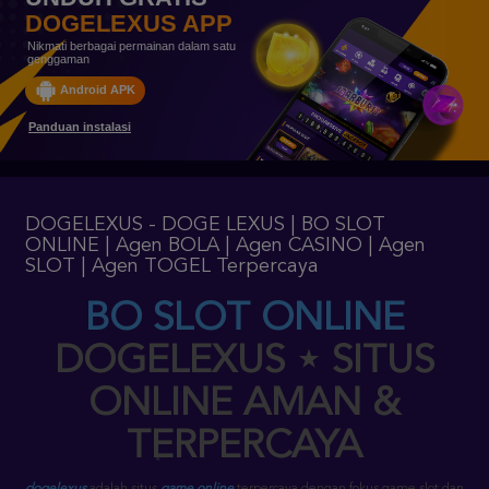
DOGELEXUS APP
Nikmati berbagai permainan dalam satu
genggaman
Android APK
Panduan instalasi
DOGELEXUS - DOGE LEXUS | BO SLOT
ONLINE | Agen BOLA | Agen CASINO | Agen
SLOT | Agen TOGEL Terpercaya
BO SLOT ONLINE
DOGELEXUS
⋆
SITUS
ONLINE AMAN &
TERPERCAYA