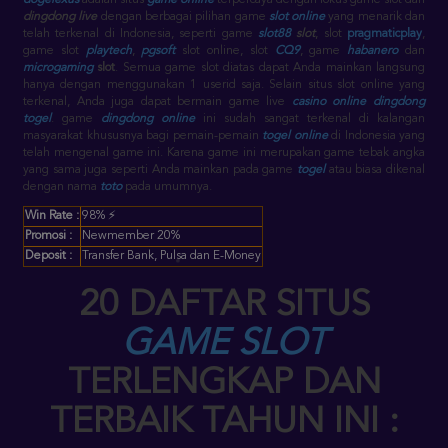
dogelexus
adalah situs
game online
terpercaya dengan fokus game slot dan
dingdong live
dengan berbagai pilihan game
slot online
yang menarik dan
telah terkenal di Indonesia, seperti game
slot88
slot
, slot
pragmaticplay
,
game slot
playtech
,
pgsoft
slot online
, slot
CQ9
, game
habanero
dan
microgaming
slot
. Semua game slot diatas dapat Anda mainkan langsung
hanya dengan menggunakan 1 userid saja.
Selain situs slot online yang
terkenal, Anda juga dapat bermain game live
casino online
dingdong
togel
. game
dingdong online
ini sudah sangat terkenal di kalangan
masyarakat khususnya bagi pemain-pemain
togel online
di Indonesia yang
telah mengenal game ini. Karena game ini merupakan game tebak angka
yang sama juga seperti Anda mainkan pada game
togel
atau biasa dikenal
dengan nama
toto
pada umumnya.
Win Rate :
98% ⚡
Promosi :
Newmember 20%
Deposit :
Transfer Bank, Pulsa dan E-Money
20 DAFTAR SITUS
GAME SLOT
TERLENGKAP DAN
TERBAIK TAHUN INI :