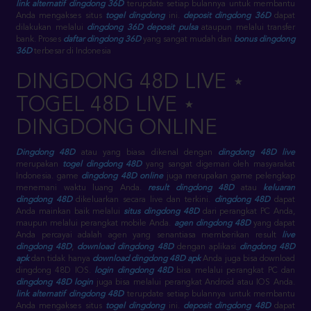
link alternatif dingdong 36D
terupdate setiap bulannya untuk membantu
Anda mengakses situs
togel dingdong
ini.
deposit dingdong 36D
dapat
dilakukan melalui
dingdong 36D deposit pulsa
ataupun melalui transfer
bank. Proses
daftar dingdong 36D
yang sangat mudah dan
bonus dingdong
36D
terbesar di Indonesia
DINGDONG 48D LIVE ⋆
TOGEL 48D LIVE ⋆
DINGDONG ONLINE
Dingdong 48D
atau yang biasa dikenal dengan
dingdong 48D live
merupakan
togel dingdong 48D
yang sangat digemari oleh masyarakat
Indonesia. game
dingdong 48D online
juga merupakan game pelengkap
menemani waktu luang Anda.
result dingdong 48D
atau
keluaran
dingdong 48D
dikeluarkan secara live dan terkini.
dingdong 48D
dapat
Anda mainkan baik melalui
situs dingdong 48D
dari perangkat PC Anda,
maupun melalui perangkat mobile Anda.
agen dingdong 48D
yang dapat
Anda percayai adalah agen yang senantiasa memberikan result
live
dingdong 48D
,
download dingdong 48D
dengan aplikasi
dingdong 48D
apk
dan tidak hanya
download dingdong 48D apk
Anda juga bisa download
dingdong 48D IOS.
login dingdong 48D
bisa melalui perangkat PC dan
dingdong 48D login
juga bisa melalui perangkat Android atau IOS Anda.
link alternatif dingdong 48D
terupdate setiap bulannya untuk membantu
Anda mengakses situs
togel dingdong
ini.
deposit dingdong 48D
dapat