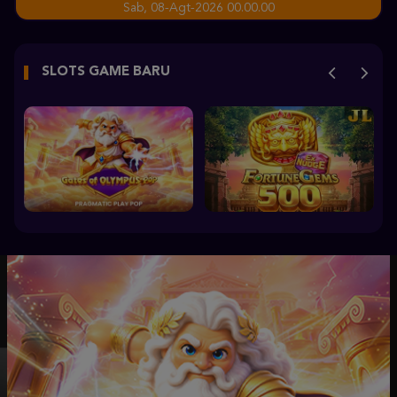
Sugar Rush 1000
Sab, 08-Agt-2026 00.00.00
ag****8
IDR
12,998,000.00
SLOTS GAME BARU
Gates of Olympus Super Scatter
h****4
IDR
11,362,800.00
Sugar Rush 1000
ag****8
IDR
10,299,200.00
Sugar Rush 1000
ag****8
IDR
6,882,000.00
Sugar Rush 1000
ag****8
IDR
4,886,400.00