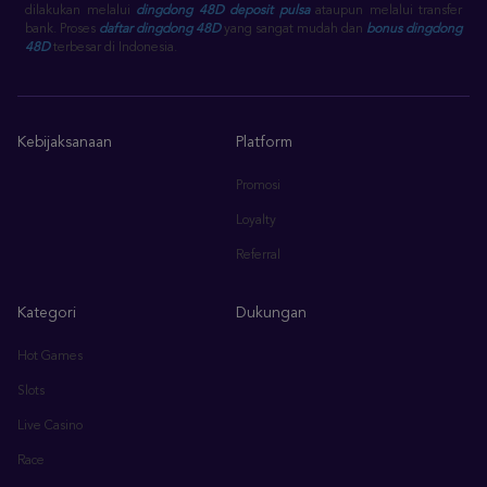
dilakukan melalui
dingdong 48D deposit pulsa
ataupun melalui transfer
bank. Proses
daftar dingdong 48D
yang sangat mudah dan
bonus dingdong
48D
terbesar di Indonesia.
Kebijaksanaan
Platform
Promosi
Loyalty
Referral
Kategori
Dukungan
Hot Games
Slots
Live Casino
Race