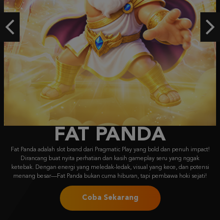
Sweet Bonanza 2500
m***3
IDR
3,476,000.00
Previous
Ne
Gates of Olympus 1000
ar****y
IDR
3,175,500.00
FAT PANDA
Fat Panda adalah slot brand dari Pragmatic Play yang bold dan penuh impact!
Dirancang buat nyita perhatian dan kasih gameplay seru yang nggak
ketebak. Dengan energi yang meledak-ledak, visual yang kece, dan potensi
menang besar—Fat Panda bukan cuma hiburan, tapi pembawa hoki sejati!
Coba Sekarang