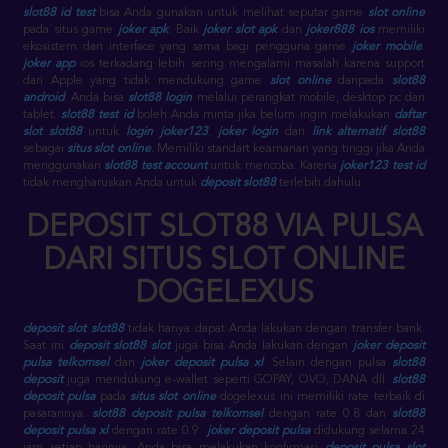
slot88 id test
bisa Anda gunakan untuk melihat seputar game
slot online
pada situs game
joker apk
. Baik
joker slot apk
dan
joker888 ios
memiliki
ekosistem dan interface yang sama bagi pengguna game
joker mobile
.
joker app
ios terkadang lebih sering mengalami masalah karena support
dari Apple yang tidak mendukung game
slot online
daripada
slot88
android
. Anda bisa
slot88 login
melalui perangkat mobile, desktop pc dan
tablet.
slot88 test id
boleh Anda minta jika belum ingin melakukan
daftar
slot slot88
untuk
login joker123
.
joker login
dari
link alternatif slot88
sebagai
situs slot online
. Memiliki standart keamanan yang tinggi jika Anda
menggunakan
slot88 test account
untuk mencoba. Karena
joker123 test id
tidak mengharuskan Anda untuk
deposit slot88
terlebih dahulu.
DEPOSIT SLOT88 VIA PULSA
DARI SITUS SLOT ONLINE
DOGELEXUS
deposit slot slot88
tidak hanya dapat Anda lakukan dengan transfer bank.
Saat ini
deposit slot88 slot
juga bisa Anda lakukan dengan
joker deposit
pulsa telkomsel
dan
joker deposit pulsa xl
. Selain dengan pulsa
slot88
deposit
juga mendukung e-wallet seperti GOPAY, OVO, DANA dll.
slot88
deposit pulsa
pada
situs slot online
dogelexus ini memiliki rate terbaik di
pasarannya.
slot88 deposit pulsa telkomsel
dengan rate 0.8 dan
slot88
deposit pulsa xl
dengan rate 0.9.
joker deposit pulsa
didukung selama 24