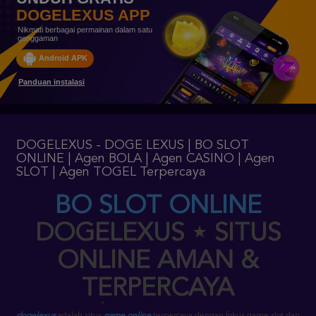
DOGELEXUS APP
Nikmati berbagai permainan dalam satu
genggaman
Android APK
Panduan instalasi
DOGELEXUS - DOGE LEXUS | BO SLOT
ONLINE | Agen BOLA | Agen CASINO | Agen
SLOT | Agen TOGEL Terpercaya
BO SLOT ONLINE
DOGELEXUS
⋆
SITUS
ONLINE AMAN &
TERPERCAYA