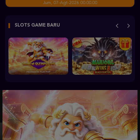
Sweet Bonanza 2500
Jum, 07-Agt-2026 00.00.00
m***3
IDR
5,298,200.00
SLOTS GAME BARU
Gates of Olympus 1000
lu****7
IDR
4,863,400.00
Sweet Bonanza 2500
m***3
IDR
4,199,670.00
Gates of Olympus Super Scatter
h****4
IDR
3,877,000.00
Mahjong Wins 3 – Black Scatter
p****3
IDR
3,825,000.00