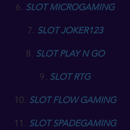
6.
SLOT MICROGAMING
7.
SLOT JOKER123
8.
SLOT PLAY N GO
9.
SLOT RTG
10.
SLOT FLOW GAMING
11.
SLOT SPADEGAMING