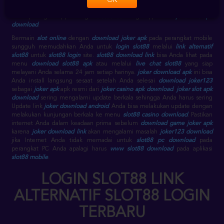
OK
Android dengan
slot88 apk
sebagai aplikasinya atau
joker download ios
untuk perangkat Apple dengan
slot88 ios
sebagai apps resmi
joker 123 apk
download
.
Bermain
slot online
dengan
download joker apk
pada perangkat mobile
sungguh memudahkan Anda untuk
login slot88
melalui
link alternatif
slot88
untuk
slot88 login
site.
slot88 download link
bisa Anda lihat pada
menu
download slot88 apk
atau melalui
live chat slot88
yang siap
melayani Anda selama 24 jam setiap harinya.
joker download apk
ini bisa
Anda install langsung sesaat setelah Anda selesai
download joker123
sebagai
joker apk
apk resmi dari
joker casino apk download
.
joker slot apk
download
sering mengalami update berkala sehingga Anda harus sering
Update link
joker download android
. Anda bisa melakukan update dengan
melakukan kunjungan berkala ke menu
slot88 casino download
. Pastikan
internet Anda dalam keadaan prima sebelum
download game joker apk
karena
joker download link
akan mengalami masalah
joker123 download
jika Internet Anda tidak memadai untuk
slot88 pc download
pada
perangkat PC Anda apalagi harus
www slot88 download
pada aplikasi
slot88 mobile
.
LOGIN SLOT88 LINK
ALTERNATIF SLOT88 LOGIN
TERBARU