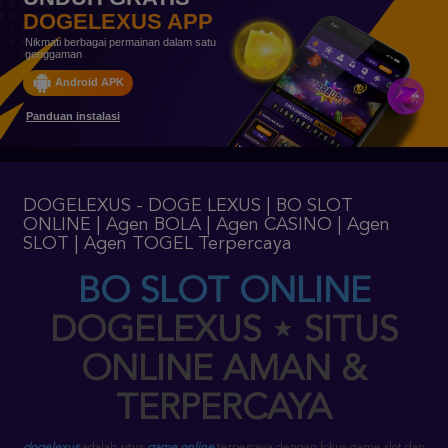
DOGELEXUS APP
Nikmati berbagai permainan dalam satu
genggaman
Android APK
Panduan instalasi
DOGELEXUS - DOGE LEXUS | BO SLOT
ONLINE | Agen BOLA | Agen CASINO | Agen
SLOT | Agen TOGEL Terpercaya
BO SLOT ONLINE
DOGELEXUS
⋆
SITUS
ONLINE AMAN &
TERPERCAYA