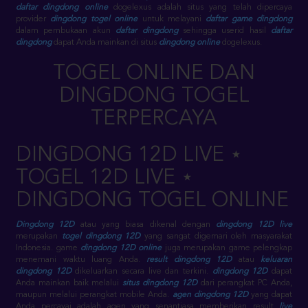
daftar dingdong online
dogelexus adalah situs yang telah dipercaya
provider
dingdong togel online
untuk melayani
daftar game dingdong
dalam pembukaan akun
daftar dingdong
sehingga userid hasil
daftar
dingdong
dapat Anda mainkan di situs
dingdong online
dogelexus.
TOGEL ONLINE DAN
DINGDONG TOGEL
TERPERCAYA
DINGDONG 12D LIVE ⋆
TOGEL 12D LIVE ⋆
DINGDONG TOGEL ONLINE
Dingdong 12D
atau yang biasa dikenal dengan
dingdong 12D live
merupakan
togel dingdong 12D
yang sangat digemari oleh masyarakat
Indonesia. game
dingdong 12D online
juga merupakan game pelengkap
menemani waktu luang Anda.
result dingdong 12D
atau
keluaran
dingdong 12D
dikeluarkan secara live dan terkini.
dingdong 12D
dapat
Anda mainkan baik melalui
situs dingdong 12D
dari perangkat PC Anda,
maupun melalui perangkat mobile Anda.
agen dingdong 12D
yang dapat
Anda percayai adalah agen yang senantiasa memberikan result
live