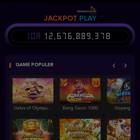
JACKPOT
PLAY
IDR
12,676,088,751
GAME POPULER
Gates of Olympus POP
Bang Gacor 1000
Goyang Gai