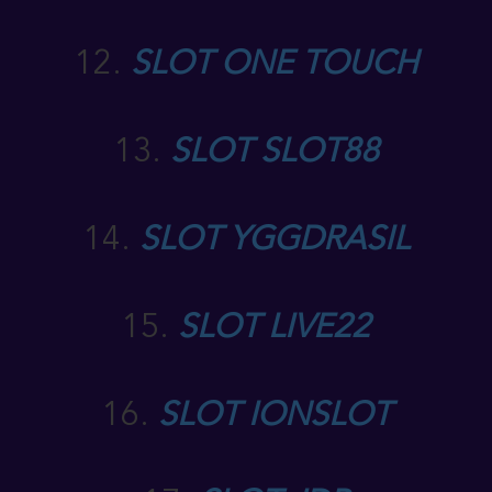
12.
SLOT ONE TOUCH
13.
SLOT SLOT88
14.
SLOT YGGDRASIL
15.
SLOT LIVE22
16.
SLOT IONSLOT