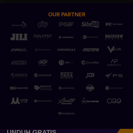
OUR PARTNER
UNDUH GRATIS