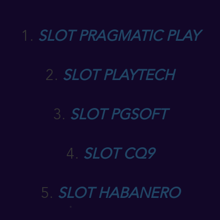
1.
SLOT PRAGMATIC PLAY
2.
SLOT PLAYTECH
3.
SLOT PGSOFT
4.
SLOT CQ9
5.
SLOT HABANERO