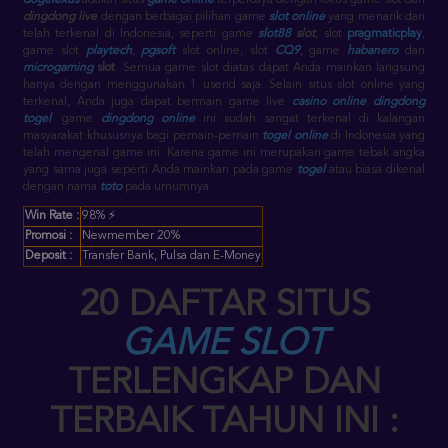
dogelexus
adalah situs
game online
terpercaya dengan fokus game slot dan
dingdong live
dengan berbagai pilihan game
slot online
yang menarik dan
telah terkenal di Indonesia, seperti game
slot88
slot
, slot
pragmaticplay
,
game slot
playtech
,
pgsoft
slot online
, slot
CQ9
, game
habanero
dan
microgaming
slot
. Semua game slot diatas dapat Anda mainkan langsung
hanya dengan menggunakan 1 userid saja.
Selain situs slot online yang
terkenal, Anda juga dapat bermain game live
casino online
dingdong
togel
. game
dingdong online
ini sudah sangat terkenal di kalangan
masyarakat khususnya bagi pemain-pemain
togel online
di Indonesia yang
telah mengenal game ini. Karena game ini merupakan game tebak angka
yang sama juga seperti Anda mainkan pada game
togel
atau biasa dikenal
dengan nama
toto
pada umumnya.
Win Rate :
98% ⚡
Promosi :
Newmember 20%
Deposit :
Transfer Bank, Pulsa dan E-Money
20 DAFTAR SITUS
GAME SLOT
TERLENGKAP DAN
TERBAIK TAHUN INI :