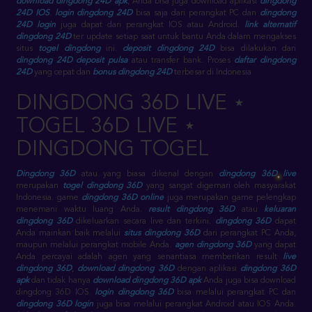
download dingdong 24D apk
, Anda bisa juga download aplikasi
dingdong
24D IOS
.
login dingdong 24D
bisa saja dari perangkat PC dan
dingdong
24D login
juga dapat dari perangkat IOS atau Android.
link alternatif
dingdong 24D
ter update setiap saat untuk bantu Anda dalam mengakses
situs
togel dingdong
ini.
deposit dingdong 24D
bisa dilakukan dari
dingdong 24D deposit pulsa
atau transfer bank. Proses
daftar dingdong
24D
yang cepat dan
bonus dingdong 24D
terbesar di Indonesia
DINGDONG 36D LIVE ⋆
TOGEL 36D LIVE ⋆
DINGDONG TOGEL
Dingdong 36D
atau yang biasa dikenal dengan
dingdong 36D live
merupakan
togel dingdong 36D
yang sangat digemari oleh masyarakat
Indonesia. game
dingdong 36D online
juga merupakan game pelengkap
menemani waktu luang Anda.
result dingdong 36D
atau
keluaran
dingdong 36D
dikeluarkan secara live dan terkini.
dingdong 36D
dapat
Anda mainkan baik melalui
situs dingdong 36D
dari perangkat PC Anda,
maupun melalui perangkat mobile Anda.
agen dingdong 36D
yang dapat
Anda percayai adalah agen yang senantiasa memberikan result
live
dingdong 36D
,
download dingdong 36D
dengan aplikasi
dingdong 36D
apk
dan tidak hanya
download dingdong 36D apk
Anda juga bisa download
dingdong 36D IOS.
login dingdong 36D
bisa melalui perangkat PC dan
dingdong 36D login
juga bisa melalui perangkat Android atau IOS Anda.