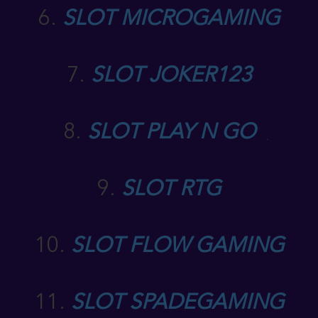
6.
SLOT MICROGAMING
7.
SLOT JOKER123
8.
SLOT PLAY N GO
9.
SLOT RTG
10.
SLOT FLOW GAMING
11.
SLOT SPADEGAMING