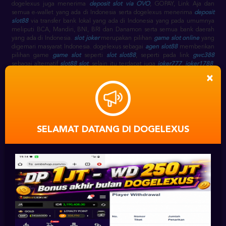
dogelexus juga menerima
deposit slot via OVO
, GOPAY, Link Aja dan
semua e-wallet yang ada di Indonesia serta dogelexus menerima
deposit
slot88
via transfer bank lokal yang ada di Indonesia yang pada umumnya
meliputi BCA, Mandiri, BNI, BRI dan Danamon serta semua bank daerah
yang ada di Indonesia.
slot joker
merupakan pilihan
game slot online
yang
digemari masyarat Indonesia. dogelexus sebagai
agen slot88
memberikan
pilihan game
game slot
seperti
slot slot88
, seperti pada link
gwc388
sebagai alternatif
slot88 slot
, selain itu terdapat juga
joker777
,
joker1788
,
joker8868
,
joker888
,
joker688
,
joker slot
sebagai link alternatif
joker
×
gaming
slot.
slot88 game
sebagai
agen slot88 terpercaya
menyediakan
slot
game joker
.
slot88 online
berjalan selama 24 jam setiap harinya, sehingga
dogelexus slot online
sebagai
agen slot slot88
juga online 24 jam pada
game
slot88 casino
.
DAFTAR SLOT88
⋆
AKUN
SELAMAT DATANG DI DOGELEXUS
SLOT ONLINE JOKER123
SLOT
daftar slot88
di dogelexus
situs online slot
untuk akun
slot88
bisa Anda
lakukan pada menu
daftar slot88 slot
yang ada diatas kanan pada situs
daftar joker gaming
ini.
situs slot88
telah berkerja sama dengan
doge lexus
slot online
menyediakan
game joker
.
daftar akun joker gaming
harus Anda
lengkapi agar
situs slot88
dapat memberikan Anda
userid slot88
disaat
Anda
daftar joker123
di
www joker123
sebagai situs alternatif
login