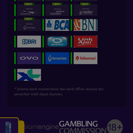
* Selama bank maintenance dan bank offline deposit dan
penarikan tidak dapat diproses